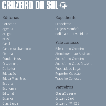
Editorias
Expediente
Sorocaba
Expediente
Agenda
Projeto Memória
Artigos
Política de Privacidade
Brasil
Fale conosco
Canal 1
Casa e Acabamento
Fale com o Cruzeiro
Cinema
Atendimento ao Assinante
Condomínios
Anuncie no Cruzeiro
Cruzeirinho
Anuncie no ClassiCruzeiro
Do Leitor
Publicidade Legal
Educação
Repórter Cidadão
Educa Mais Brasil
Trabalhe Conosco
Esporte
Parceiros
Economia
Editorial
ClassiCruzeiro
Exterior
CruzeiroCard
Guia Saúde
Cruzeiro FM 92.3