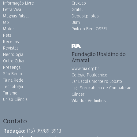
Informação Livre
CruxLab
Letra Viva
Grafsul
Magnus Futsal
Depositphotos
Mix
Burh
Motor
Pink do Bem OSSEL
Pets
Receitas
Revistas
Fundação Ubaldino do
Necrologia
Amaral
Outro Olhar
Presença
www.fua.org.br
São Bento
Colégio Politécnico
Tá na Rede
Lar Escola Monteiro Lobato
Tecnologia
Liga Sorocabana de Combate ao
Turismo
Câncer
Uniso Ciência
Vila dos Velhinhos
Contato
Redação:
(15) 99789-3913