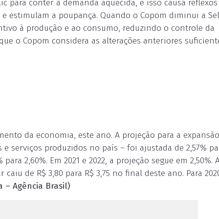
ic para conter a demanda aquecida, e isso causa reflexos
o e estimulam a poupança. Quando o Copom diminui a Seli
entivo à produção e ao consumo, reduzindo o controle da
 que o Copom considera as alterações anteriores suficient
imento da economia, este ano. A projeção para a expansã
 e serviços produzidos no país – foi ajustada de 2,57% pa
% para 2,60%. Em 2021 e 2022, a projeção segue em 2,50%. 
caiu de R$ 3,80 para R$ 3,75 no final deste ano. Para 2020
a – Agência Brasil)