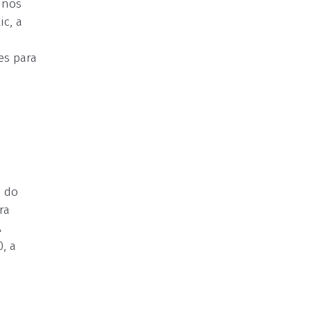
 nos
c, a
es para
o do
ra
A
, a