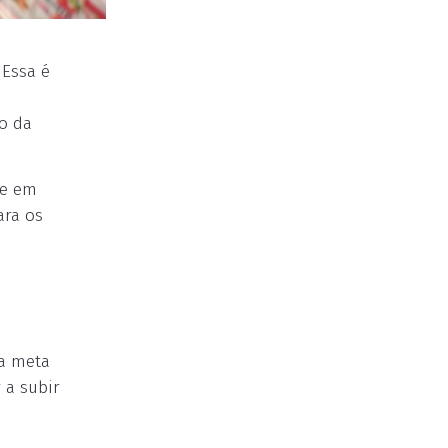
 Essa é
s
o da
ce em
ara os
 a meta
 a subir