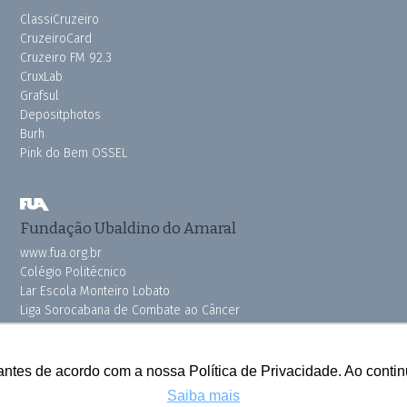
ClassiCruzeiro
CruzeiroCard
Cruzeiro FM 92.3
CruxLab
Grafsul
Depositphotos
Burh
Pink do Bem OSSEL
Fundação Ubaldino do Amaral
www.fua.org.br
Colégio Politécnico
Lar Escola Monteiro Lobato
Liga Sorocabana de Combate ao Câncer
Vila dos Velhinhos
antes de acordo com a nossa Política de Privacidade. Ao cont
Saiba mais