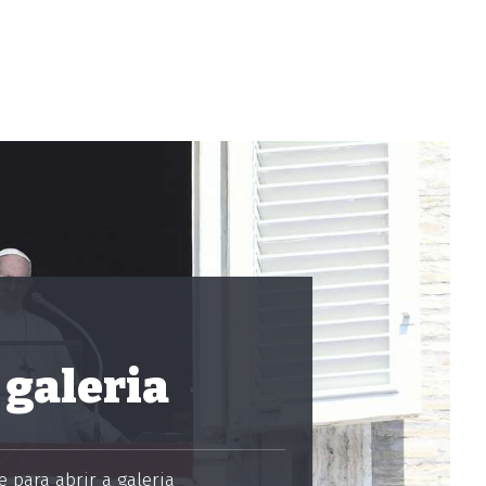
 galeria
 para abrir a galeria