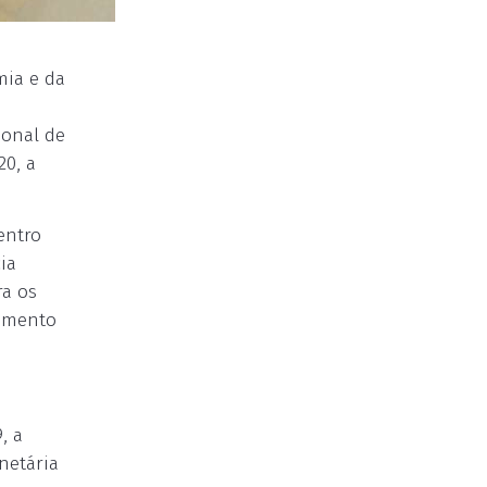
mia e da
ional de
20, a
entro
ia
ra os
rumento
, a
netária