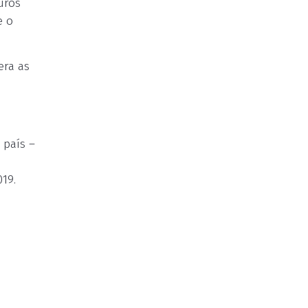
uros
e o
era as
 país –
19.