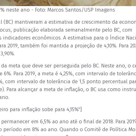
49% neste ano - Foto: Marcos Santos/USP Imagens
ral (BC) mantiveram a estimativa de crescimento da econo
 Focus, publicação elaborada semanalmente pelo BC, com
is indicadores econômicos. A estimativa para o Índice Nac
a 2019, também foi mantida a projeção de 4,10%. Para 20
 3,90%.
o da meta que deve ser perseguida pelo BC. Neste ano, o c
e 6%. Para 2019, a meta é 4,25%, com intervalo de tolerânc
5%, com intervalo de tolerância de 1,5 ponto percentual pa
te). Para alcançar a meta de inflação, o BC usa como inst
ano.
iro para inflação sobe para 4,15%"]
e permanecer em 6,5% ao ano até o final de 2018. Para 2019
 o período em 8% ao ano. Quando o Comitê de Política Mo