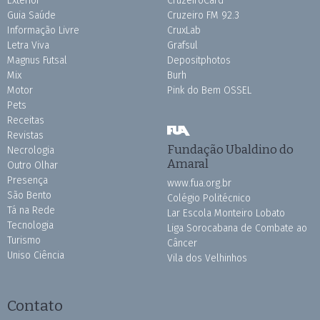
Exterior
CruzeiroCard
Guia Saúde
Cruzeiro FM 92.3
Informação Livre
CruxLab
Letra Viva
Grafsul
Magnus Futsal
Depositphotos
Mix
Burh
Motor
Pink do Bem OSSEL
Pets
Receitas
Revistas
Fundação Ubaldino do
Necrologia
Amaral
Outro Olhar
Presença
www.fua.org.br
São Bento
Colégio Politécnico
Tá na Rede
Lar Escola Monteiro Lobato
Tecnologia
Liga Sorocabana de Combate ao
Turismo
Câncer
Uniso Ciência
Vila dos Velhinhos
Contato