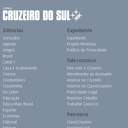
Editorias
Expediente
Sorocaba
Expediente
Agenda
Projeto Memória
Artigos
Política de Privacidade
Brasil
Fale conosco
Canal 1
Casa e Acabamento
Fale com o Cruzeiro
Cinema
Atendimento ao Assinante
Condomínios
Anuncie no Cruzeiro
Cruzeirinho
Anuncie no ClassiCruzeiro
Do Leitor
Publicidade Legal
Educação
Repórter Cidadão
Educa Mais Brasil
Trabalhe Conosco
Esporte
Parceiros
Economia
Editorial
ClassiCruzeiro