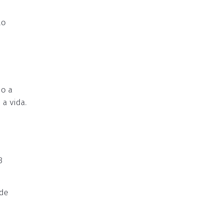
ão
do a
a vida.
3
 de