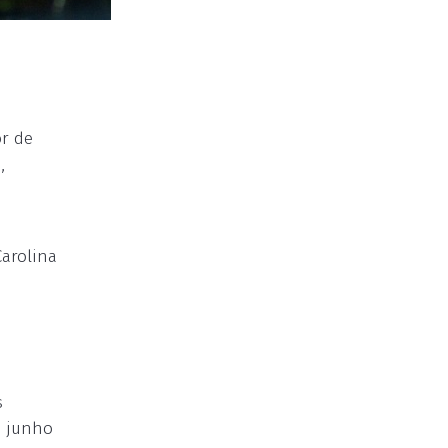
r de
,
arolina
s
e junho