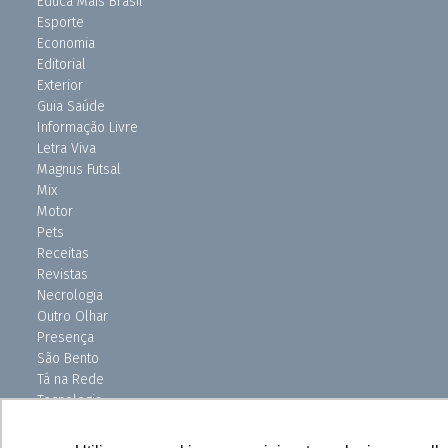
Educa Mais Brasil
Esporte
Economia
Editorial
Exterior
Guia Saúde
Informação Livre
Letra Viva
Magnus Futsal
Mix
Motor
Pets
Receitas
Revistas
Necrologia
Outro Olhar
Presença
São Bento
Tá na Rede
Tecnologia
Turismo
Uniso Ciência