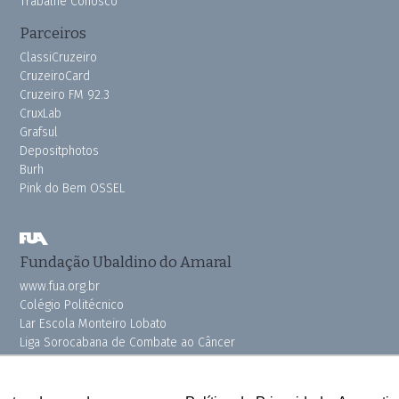
Trabalhe Conosco
Parceiros
ClassiCruzeiro
CruzeiroCard
Cruzeiro FM 92.3
CruxLab
Grafsul
Depositphotos
Burh
Pink do Bem OSSEL
Fundação Ubaldino do Amaral
www.fua.org.br
Colégio Politécnico
Lar Escola Monteiro Lobato
Liga Sorocabana de Combate ao Câncer
Vila dos Velhinhos