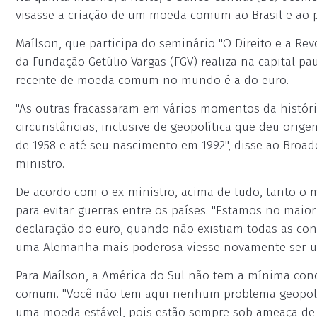
visasse a criação de um moeda comum ao Brasil e ao p
Maílson, que participa do seminário "O Direito e a Rev
da Fundação Getúlio Vargas (FGV) realiza na capital pa
recente de moeda comum no mundo é a do euro.
"As outras fracassaram em vários momentos da histó
circunstâncias, inclusive de geopolítica que deu or
de 1958 e até seu nascimento em 1992", disse ao Broad
ministro.
De acordo com o ex-ministro, acima de tudo, tanto 
para evitar guerras entre os países. "Estamos no maio
declaração do euro, quando não existiam todas as cond
uma Alemanha mais poderosa viesse novamente ser um
Para Maílson, a América do Sul não tem a mínima co
comum. "Você não tem aqui nenhum problema geopolít
uma moeda estável, pois estão sempre sob ameaça de