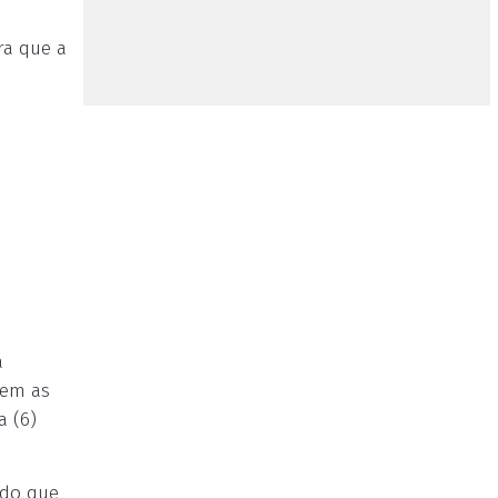
ra que a
a
nem as
a (6)
udo que