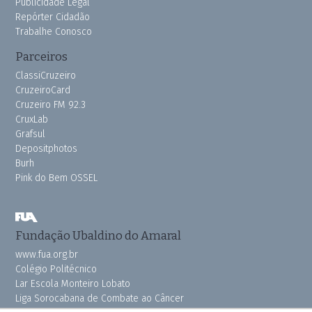
Publicidade Legal
Repórter Cidadão
Trabalhe Conosco
Parceiros
ClassiCruzeiro
CruzeiroCard
Cruzeiro FM 92.3
CruxLab
Grafsul
Depositphotos
Burh
Pink do Bem OSSEL
Fundação Ubaldino do Amaral
www.fua.org.br
Colégio Politécnico
Lar Escola Monteiro Lobato
Liga Sorocabana de Combate ao Câncer