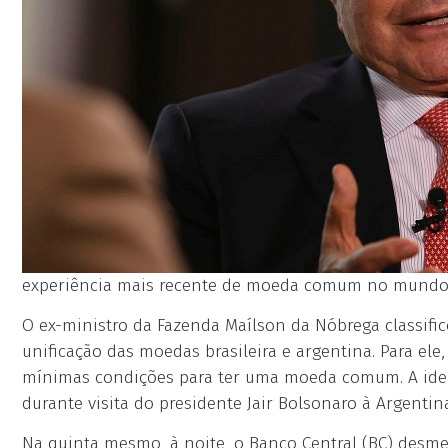
experiência mais recente de moeda comum no mundo é 
O ex-ministro da Fazenda Maílson da Nóbrega classific
unificação das moedas brasileira e argentina. Para el
mínimas condições para ter uma moeda comum. A ideia 
durante visita do presidente Jair Bolsonaro à Argentin
Na quinta mesmo, à noite, o Banco Central (BC) desme