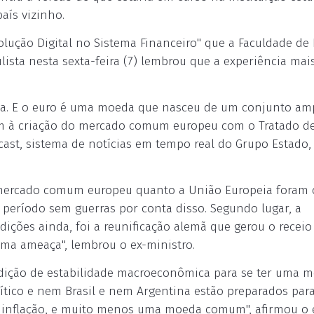
aís vizinho.
olução Digital no Sistema Financeiro" que a Faculdade de 
ulista nesta sexta-feira (7) lembrou que a experiência mai
ria. E o euro é uma moeda que nasceu de um conjunto am
igem à criação do mercado comum europeu com o Tratado 
cast, sistema de notícias em tempo real do Grupo Estado, 
o mercado comum europeu quanto a União Europeia foram 
r período sem guerras por conta disso. Segundo lugar, a
ições ainda, foi a reunificação alemã que gerou o receio
a ameaça", lembrou o ex-ministro.
ndição de estabilidade macroeconômica para se ter uma 
ico e nem Brasil e nem Argentina estão preparados para
 inflação, e muito menos uma moeda comum", afirmou o 