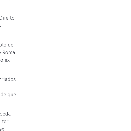
Direito
s
plo de
de Roma
o ex-
criados
 de que
moeda
 ter
ex-