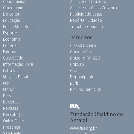
Condomínios
Anuncie no Cruzeiro
Cruzeirinho
Anuncie no ClassiCruzeiro
Do Leitor
Publicidade Legal
Educação
Repórter Cidadão
Educa Mais Brasil
Trabalhe Conosco
Esporte
Parceiros
Economia
Editorial
ClassiCruzeiro
Exterior
CruzeiroCard
Guia Saúde
Cruzeiro FM 92.3
Informação Livre
CruxLab
Letra Viva
Grafsul
Magnus Futsal
Depositphotos
Mix
Burh
Motor
Pink do Bem OSSEL
Pets
Receitas
Revistas
Fundação Ubaldino do
Necrologia
Amaral
Outro Olhar
Presença
www.fua.org.br
São Bento