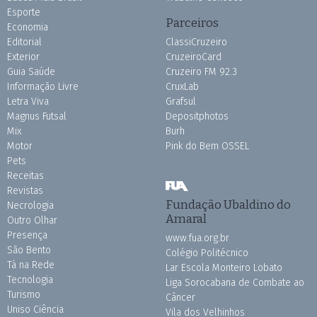
Esporte
Parceiros
Economia
Editorial
ClassiCruzeiro
Exterior
CruzeiroCard
Guia Saúde
Cruzeiro FM 92.3
Informação Livre
CruxLab
Letra Viva
Grafsul
Magnus Futsal
Depositphotos
Mix
Burh
Motor
Pink do Bem OSSEL
Pets
Receitas
Revistas
Fundação Ubaldino do
Necrologia
Amaral
Outro Olhar
Presença
www.fua.org.br
São Bento
Colégio Politécnico
Tá na Rede
Lar Escola Monteiro Lobato
Tecnologia
Liga Sorocabana de Combate ao
Turismo
Câncer
Uniso Ciência
Vila dos Velhinhos