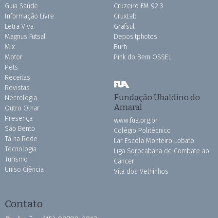
Guia Saúde
Cruzeiro FM 92.3
Informação Livre
CruxLab
Letra Viva
Grafsul
Magnus Futsal
Depositphotos
Mix
Burh
Motor
Pink do Bem OSSEL
Pets
Receitas
Revistas
Fundação Ubaldino do
Necrologia
Amaral
Outro Olhar
Presença
www.fua.org.br
São Bento
Colégio Politécnico
Tá na Rede
Lar Escola Monteiro Lobato
Tecnologia
Liga Sorocabana de Combate ao
Turismo
Câncer
Uniso Ciência
Vila dos Velhinhos
Contato