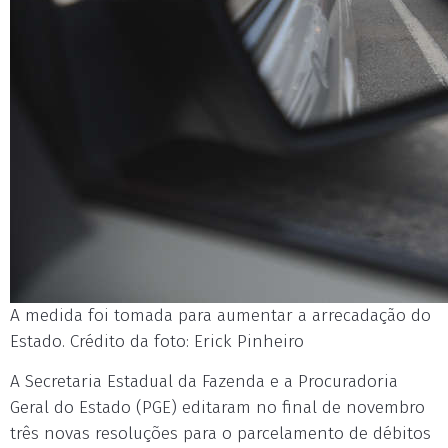
A medida foi tomada para aumentar a arrecadação do
Estado. Crédito da foto: Erick Pinheiro
A Secretaria Estadual da Fazenda e a Procuradoria
Geral do Estado (PGE) editaram no final de novembro
três novas resoluções para o parcelamento de débitos