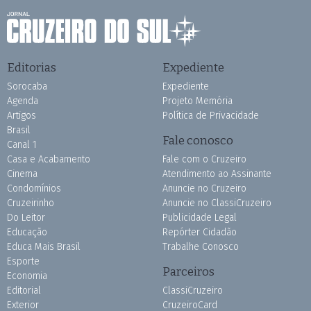
Editorias
Expediente
Sorocaba
Expediente
Agenda
Projeto Memória
Artigos
Política de Privacidade
Brasil
Fale conosco
Canal 1
Casa e Acabamento
Fale com o Cruzeiro
Cinema
Atendimento ao Assinante
Condomínios
Anuncie no Cruzeiro
Cruzeirinho
Anuncie no ClassiCruzeiro
Do Leitor
Publicidade Legal
Educação
Repórter Cidadão
Educa Mais Brasil
Trabalhe Conosco
Esporte
Parceiros
Economia
Editorial
ClassiCruzeiro
Exterior
CruzeiroCard