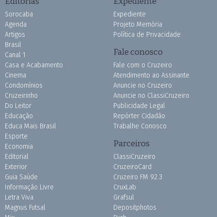
Editorias
Expediente
Sorocaba
Expediente
Agenda
Projeto Memória
Artigos
Política de Privacidade
Brasil
Fale conosco
Canal 1
Casa e Acabamento
Fale com o Cruzeiro
Cinema
Atendimento ao Assinante
Condomínios
Anuncie no Cruzeiro
Cruzeirinho
Anuncie no ClassiCruzeiro
Do Leitor
Publicidade Legal
Educação
Repórter Cidadão
Educa Mais Brasil
Trabalhe Conosco
Esporte
Parceiros
Economia
Editorial
ClassiCruzeiro
Exterior
CruzeiroCard
Guia Saúde
Cruzeiro FM 92.3
Informação Livre
CruxLab
Letra Viva
Grafsul
Magnus Futsal
Depositphotos