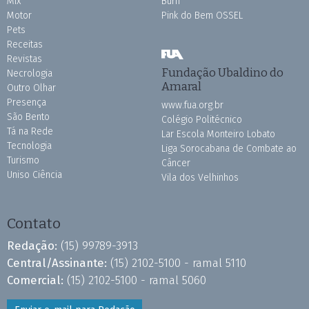
Mix
Burh
Motor
Pink do Bem OSSEL
Pets
Receitas
Revistas
Fundação Ubaldino do
Necrologia
Amaral
Outro Olhar
Presença
www.fua.org.br
São Bento
Colégio Politécnico
Tá na Rede
Lar Escola Monteiro Lobato
Tecnologia
Liga Sorocabana de Combate ao
Turismo
Câncer
Uniso Ciência
Vila dos Velhinhos
Contato
Redação:
(15) 99789-3913
Central/Assinante:
(15) 2102-5100 - ramal 5110
Comercial:
(15) 2102-5100 - ramal 5060