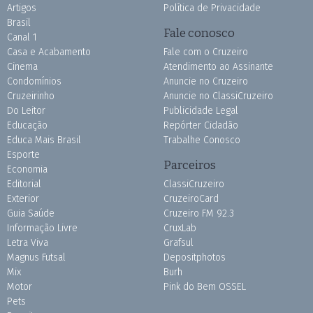
Artigos
Política de Privacidade
Brasil
Fale conosco
Canal 1
Casa e Acabamento
Fale com o Cruzeiro
Cinema
Atendimento ao Assinante
Condomínios
Anuncie no Cruzeiro
Cruzeirinho
Anuncie no ClassiCruzeiro
Do Leitor
Publicidade Legal
Educação
Repórter Cidadão
Educa Mais Brasil
Trabalhe Conosco
Esporte
Parceiros
Economia
Editorial
ClassiCruzeiro
Exterior
CruzeiroCard
Guia Saúde
Cruzeiro FM 92.3
Informação Livre
CruxLab
Letra Viva
Grafsul
Magnus Futsal
Depositphotos
Mix
Burh
Motor
Pink do Bem OSSEL
Pets