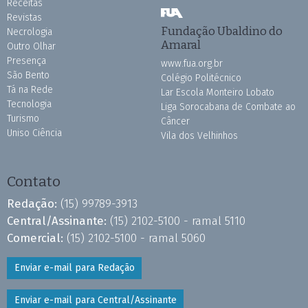
Receitas
Revistas
Fundação Ubaldino do
Necrologia
Amaral
Outro Olhar
Presença
www.fua.org.br
São Bento
Colégio Politécnico
Tá na Rede
Lar Escola Monteiro Lobato
Tecnologia
Liga Sorocabana de Combate ao
Turismo
Câncer
Uniso Ciência
Vila dos Velhinhos
Contato
Redação:
(15) 99789-3913
Central/Assinante:
(15) 2102-5100 - ramal 5110
Comercial:
(15) 2102-5100 - ramal 5060
Enviar e-mail para Redação
Enviar e-mail para Central/Assinante