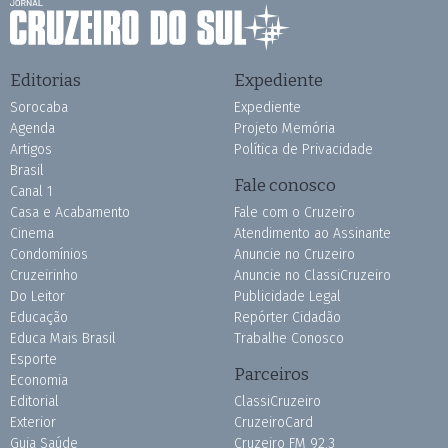
Editorias
Expediente
Sorocaba
Expediente
Agenda
Projeto Memória
Artigos
Política de Privacidade
Brasil
Fale conosco
Canal 1
Casa e Acabamento
Fale com o Cruzeiro
Cinema
Atendimento ao Assinante
Condomínios
Anuncie no Cruzeiro
Cruzeirinho
Anuncie no ClassiCruzeiro
Do Leitor
Publicidade Legal
Educação
Repórter Cidadão
Educa Mais Brasil
Trabalhe Conosco
Esporte
Parceiros
Economia
Editorial
ClassiCruzeiro
Exterior
CruzeiroCard
Guia Saúde
Cruzeiro FM 92.3