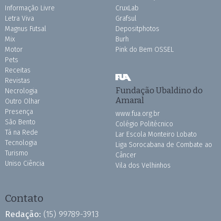
Informação Livre
CruxLab
Letra Viva
Grafsul
Magnus Futsal
Depositphotos
Mix
Burh
Motor
Pink do Bem OSSEL
Pets
Receitas
Revistas
Fundação Ubaldino do
Necrologia
Amaral
Outro Olhar
Presença
www.fua.org.br
São Bento
Colégio Politécnico
Tá na Rede
Lar Escola Monteiro Lobato
Tecnologia
Liga Sorocabana de Combate ao
Turismo
Câncer
Uniso Ciência
Vila dos Velhinhos
Contato
Redação:
(15) 99789-3913