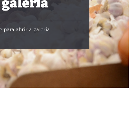
 galeria
 para abrir a galeria