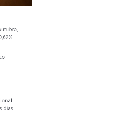
outubro,
10,69%
ao
cional
s dias