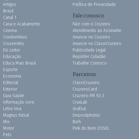
Artigos
Política de Privacidade
Brasil
Fale conosco
Canal 1
Casa e Acabamento
Fale com o Cruzeiro
Cinema
Atendimento ao Assinante
Condomínios
Anuncie no Cruzeiro
Cruzeirinho
Anuncie no ClassiCruzeiro
Do Leitor
Publicidade Legal
Educação
Repórter Cidadão
Educa Mais Brasil
Trabalhe Conosco
Esporte
Parceiros
Economia
Editorial
ClassiCruzeiro
Exterior
CruzeiroCard
Guia Saúde
Cruzeiro FM 92.3
Informação Livre
CruxLab
Letra Viva
Grafsul
Magnus Futsal
Depositphotos
Mix
Burh
Motor
Pink do Bem OSSEL
Pets