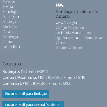
Receitas
Revistas
Fundação Ubaldino do
Necrologia
Amaral
Outro Olhar
Presença
www.fua.org.br
São Bento
Colégio Politécnico
Tá na Rede
Lar Escola Monteiro Lobato
Tecnologia
Liga Sorocabana de Combate ao
Turismo
Câncer
Uniso Ciência
Vila dos Velhinhos
Contato
Redação:
(15) 99789-3913
Central/Assinante:
(15) 2102-5100 - ramal 5110
Comercial:
(15) 2102-5100 - ramal 5060
Enviar e-mail para Redação
Enviar e-mail para Central/Assinante