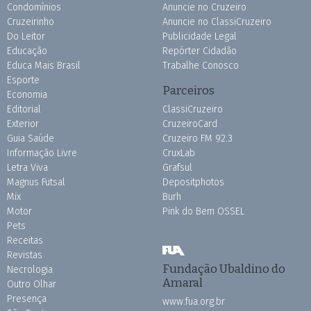
Condomínios
Anuncie no Cruzeiro
Cruzeirinho
Anuncie no ClassiCruzeiro
Do Leitor
Publicidade Legal
Educação
Repórter Cidadão
Educa Mais Brasil
Trabalhe Conosco
Esporte
Parceiros
Economia
Editorial
ClassiCruzeiro
Exterior
CruzeiroCard
Guia Saúde
Cruzeiro FM 92.3
Informação Livre
CruxLab
Letra Viva
Grafsul
Magnus Futsal
Depositphotos
Mix
Burh
Motor
Pink do Bem OSSEL
Pets
Receitas
Revistas
Fundação Ubaldino do
Necrologia
Amaral
Outro Olhar
Presença
www.fua.org.br