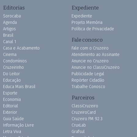
Editorias
Expediente
Sorocaba
Expediente
Agenda
Projeto Memória
Artigos
Política de Privacidade
Brasil
Fale conosco
Canal 1
Casa e Acabamento
Fale com o Cruzeiro
Cinema
Atendimento ao Assinante
Condomínios
Anuncie no Cruzeiro
Cruzeirinho
Anuncie no ClassiCruzeiro
Do Leitor
Publicidade Legal
Educação
Repórter Cidadão
Educa Mais Brasil
Trabalhe Conosco
Esporte
Parceiros
Economia
Editorial
ClassiCruzeiro
Exterior
CruzeiroCard
Guia Saúde
Cruzeiro FM 92.3
Informação Livre
CruxLab
Letra Viva
Grafsul