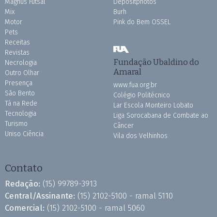
Magnus Futsal
Depositphotos
Mix
Burh
Motor
Pink do Bem OSSEL
Pets
Receitas
Revistas
Fundação Ubaldino do
Necrologia
Amaral
Outro Olhar
Presença
www.fua.org.br
São Bento
Colégio Politécnico
Tá na Rede
Lar Escola Monteiro Lobato
Tecnologia
Liga Sorocabana de Combate ao
Turismo
Câncer
Uniso Ciência
Vila dos Velhinhos
Contato
Redação:
(15) 99789-3913
Central/Assinante:
(15) 2102-5100 - ramal 5110
Comercial:
(15) 2102-5100 - ramal 5060