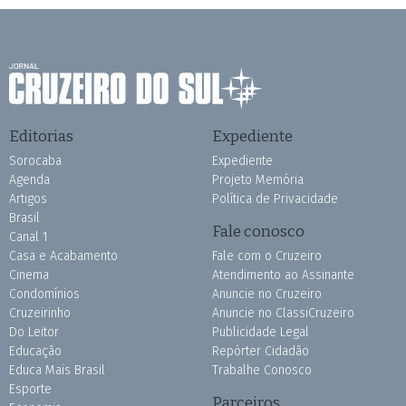
Editorias
Expediente
Sorocaba
Expediente
Agenda
Projeto Memória
Artigos
Política de Privacidade
Brasil
Fale conosco
Canal 1
Casa e Acabamento
Fale com o Cruzeiro
Cinema
Atendimento ao Assinante
Condomínios
Anuncie no Cruzeiro
Cruzeirinho
Anuncie no ClassiCruzeiro
Do Leitor
Publicidade Legal
Educação
Repórter Cidadão
Educa Mais Brasil
Trabalhe Conosco
Esporte
Parceiros