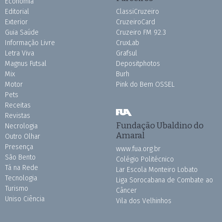
Economia
Editorial
ClassiCruzeiro
Exterior
CruzeiroCard
Guia Saúde
Cruzeiro FM 92.3
Informação Livre
CruxLab
Letra Viva
Grafsul
Magnus Futsal
Depositphotos
Mix
Burh
Motor
Pink do Bem OSSEL
Pets
Receitas
Revistas
Fundação Ubaldino do
Necrologia
Amaral
Outro Olhar
Presença
www.fua.org.br
São Bento
Colégio Politécnico
Tá na Rede
Lar Escola Monteiro Lobato
Tecnologia
Liga Sorocabana de Combate ao
Turismo
Câncer
Uniso Ciência
Vila dos Velhinhos