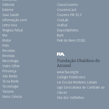
Editorial
ClassiCruzeiro
Exterior
CruzeiroCard
Guia Saúde
Cruzeiro FM 92.3
Informação Livre
CruxLab
Letra Viva
Grafsul
Magnus Futsal
Depositphotos
Mix
Burh
Motor
Pink do Bem OSSEL
Pets
Receitas
Revistas
Fundação Ubaldino do
Necrologia
Amaral
Outro Olhar
Presença
www.fua.org.br
São Bento
Colégio Politécnico
Tá na Rede
Lar Escola Monteiro Lobato
Tecnologia
Liga Sorocabana de Combate ao
Turismo
Câncer
Uniso Ciência
Vila dos Velhinhos