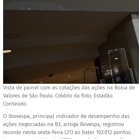
Vista de painel com as cotações das ações na Bolsa de
Valores de São Paulo. Crédito da foto: Estadão
Conteúdo.
O Ibovespa, principal indicador de desempenho das
ações negociadas na B3, antiga Bovespa, registrou
recorde nesta sexta-feira (21) ao bater 102.012 pontos.