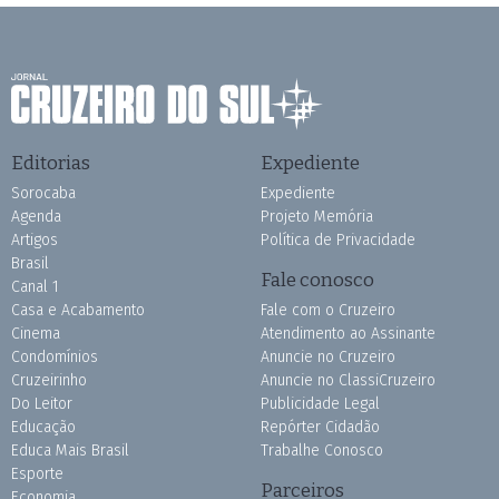
Editorias
Expediente
Sorocaba
Expediente
Agenda
Projeto Memória
Artigos
Política de Privacidade
Brasil
Fale conosco
Canal 1
Casa e Acabamento
Fale com o Cruzeiro
Cinema
Atendimento ao Assinante
Condomínios
Anuncie no Cruzeiro
Cruzeirinho
Anuncie no ClassiCruzeiro
Do Leitor
Publicidade Legal
Educação
Repórter Cidadão
Educa Mais Brasil
Trabalhe Conosco
Esporte
Parceiros
Economia