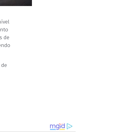
ível
ento
s de
dendo
 de