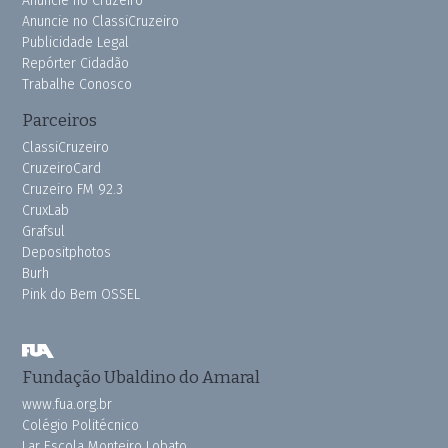
Anuncie no Cruzeiro
Anuncie no ClassiCruzeiro
Publicidade Legal
Repórter Cidadão
Trabalhe Conosco
Parceiros
ClassiCruzeiro
CruzeiroCard
Cruzeiro FM 92.3
CruxLab
Grafsul
Depositphotos
Burh
Pink do Bem OSSEL
Fundação Ubaldino do Amaral
www.fua.org.br
Colégio Politécnico
Lar Escola Monteiro Lobato