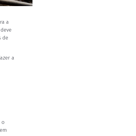
ra a
 deve
s de
azer a
 o
 em