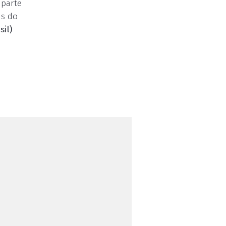
 parte
is do
sil)