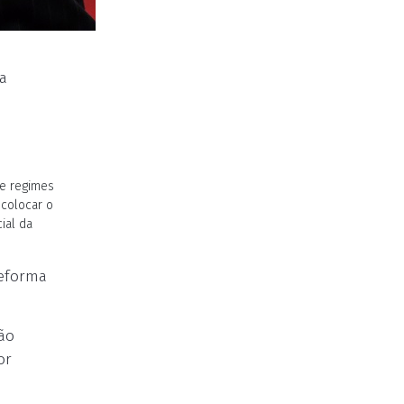
a
de regimes
 colocar o
ial da
reforma
ão
or