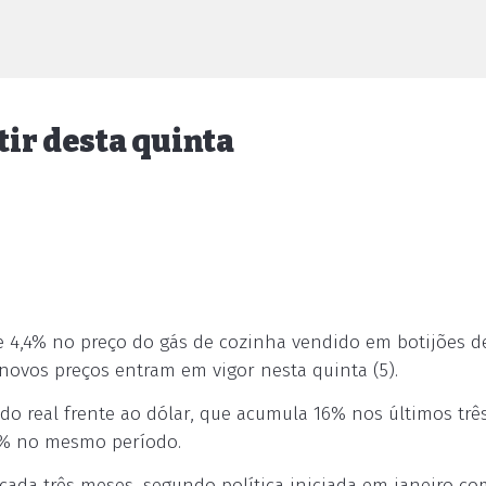
tir desta quinta
de 4,4% no preço do gás de cozinha vendido em botijões d
novos preços entram em vigor nesta quinta (5).
 do real frente ao dólar, que acumula 16% nos últimos trê
22% no mesmo período.
 cada três meses, segundo política iniciada em janeiro co