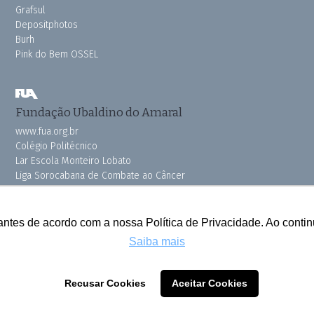
Grafsul
Depositphotos
Burh
Pink do Bem OSSEL
Fundação Ubaldino do Amaral
www.fua.org.br
Colégio Politécnico
Lar Escola Monteiro Lobato
Liga Sorocabana de Combate ao Câncer
Vila dos Velhinhos
antes de acordo com a nossa Política de Privacidade. Ao cont
Saiba mais
Todos os direitos reservados © 2025 Cruzeiro do Sul
Recusar Cookies
Aceitar Cookies