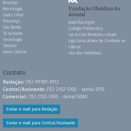
Revistas
Fundação Ubaldino do
Necrologia
Amaral
Outro Olhar
Presença
www.fua.org.br
São Bento
Colégio Politécnico
Tá na Rede
Lar Escola Monteiro Lobato
Tecnologia
Liga Sorocabana de Combate ao
Turismo
Câncer
Uniso Ciência
Vila dos Velhinhos
Contato
Redação:
(15) 99789-3913
Central/Assinante:
(15) 2102-5100 - ramal 5110
Comercial:
(15) 2102-5100 - ramal 5060
Enviar e-mail para Redação
Enviar e-mail para Central/Assinante