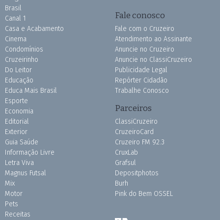
Brasil
Fale conosco
Canal 1
Casa e Acabamento
Fale com o Cruzeiro
Cinema
Atendimento ao Assinante
Condomínios
Anuncie no Cruzeiro
Cruzeirinho
Anuncie no ClassiCruzeiro
Do Leitor
Publicidade Legal
Educação
Repórter Cidadão
Educa Mais Brasil
Trabalhe Conosco
Esporte
Parceiros
Economia
Editorial
ClassiCruzeiro
Exterior
CruzeiroCard
Guia Saúde
Cruzeiro FM 92.3
Informação Livre
CruxLab
Letra Viva
Grafsul
Magnus Futsal
Depositphotos
Mix
Burh
Motor
Pink do Bem OSSEL
Pets
Receitas