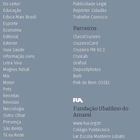
Do Leitor
Publicidade Legal
Educação
Repórter Cidadão
Educa Mais Brasil
Trabalhe Conosco
Esporte
Parceiros
Economia
Editorial
ClassiCruzeiro
Exterior
CruzeiroCard
Guia Saúde
Cruzeiro FM 92.3
Informação Livre
CruxLab
Letra Viva
Grafsul
Magnus Futsal
Depositphotos
Mix
Burh
Motor
Pink do Bem OSSEL
Pets
Receitas
Revistas
Fundação Ubaldino do
Necrologia
Amaral
Outro Olhar
Presença
www.fua.org.br
São Bento
Colégio Politécnico
Tá na Rede
Lar Escola Monteiro Lobato