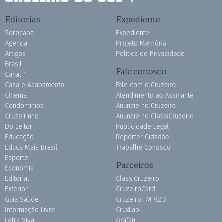
Editorias
Expediente
Sorocaba
Expediente
Agenda
Projeto Memória
Artigos
Política de Privacidade
Brasil
Fale conosco
Canal 1
Casa e Acabamento
Fale com o Cruzeiro
Cinema
Atendimento ao Assinante
Condomínios
Anuncie no Cruzeiro
Cruzeirinho
Anuncie no ClassiCruzeiro
Do Leitor
Publicidade Legal
Educação
Repórter Cidadão
Educa Mais Brasil
Trabalhe Conosco
Esporte
Parceiros
Economia
Editorial
ClassiCruzeiro
Exterior
CruzeiroCard
Guia Saúde
Cruzeiro FM 92.3
Informação Livre
CruxLab
Letra Viva
Grafsul