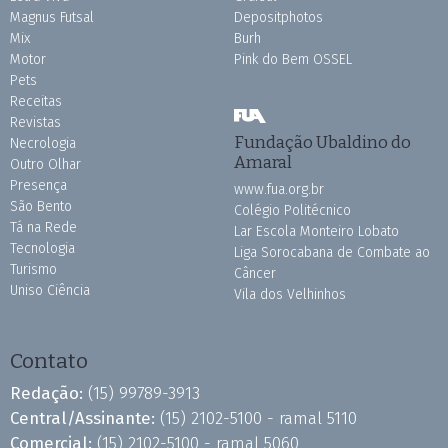
Magnus Futsal
Depositphotos
Mix
Burh
Motor
Pink do Bem OSSEL
Pets
Receitas
Revistas
Fundação Ubaldino do
Necrologia
Amaral
Outro Olhar
Presença
www.fua.org.br
São Bento
Colégio Politécnico
Tá na Rede
Lar Escola Monteiro Lobato
Tecnologia
Liga Sorocabana de Combate ao
Turismo
Câncer
Uniso Ciência
Vila dos Velhinhos
Contato
Redação:
(15) 99789-3913
Central/Assinante:
(15) 2102-5100 - ramal 5110
Comercial:
(15) 2102-5100 - ramal 5060