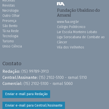
Receitas
Revistas
Fundação Ubaldino do
Necrologia
Amaral
Outro Olhar
Presença
www.fua.org.br
São Bento
Colégio Politécnico
Tá na Rede
Lar Escola Monteiro Lobato
Tecnologia
Liga Sorocabana de Combate ao
Turismo
Câncer
Uniso Ciência
Vila dos Velhinhos
Contato
Redação:
(15) 99789-3913
Central/Assinante:
(15) 2102-5100 - ramal 5110
Comercial:
(15) 2102-5100 - ramal 5060
Enviar e-mail para Redação
Enviar e-mail para Central/Assinante