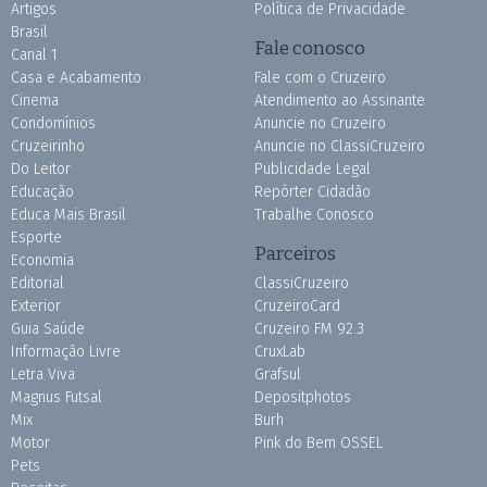
Artigos
Política de Privacidade
Brasil
Fale conosco
Canal 1
Casa e Acabamento
Fale com o Cruzeiro
Cinema
Atendimento ao Assinante
Condomínios
Anuncie no Cruzeiro
Cruzeirinho
Anuncie no ClassiCruzeiro
Do Leitor
Publicidade Legal
Educação
Repórter Cidadão
Educa Mais Brasil
Trabalhe Conosco
Esporte
Parceiros
Economia
Editorial
ClassiCruzeiro
Exterior
CruzeiroCard
Guia Saúde
Cruzeiro FM 92.3
Informação Livre
CruxLab
Letra Viva
Grafsul
Magnus Futsal
Depositphotos
Mix
Burh
Motor
Pink do Bem OSSEL
Pets