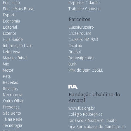
Educação
Repórter Cidadão
Educa Mais Brasil
Trabalhe Conosco
Esporte
Parceiros
Economia
Editorial
ClassiCruzeiro
Exterior
CruzeiroCard
Guia Saúde
Cruzeiro FM 92.3
Informação Livre
CruxLab
Letra Viva
Grafsul
Magnus Futsal
Depositphotos
Mix
Burh
Motor
Pink do Bem OSSEL
Pets
Receitas
Revistas
Fundação Ubaldino do
Necrologia
Amaral
Outro Olhar
Presença
www.fua.org.br
São Bento
Colégio Politécnico
Tá na Rede
Lar Escola Monteiro Lobato
Tecnologia
Liga Sorocabana de Combate ao