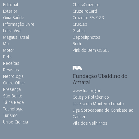
Editorial
ClassiCruzeiro
Exterior
CruzeiroCard
Guia Saúde
Cruzeiro FM 92.3
Informação Livre
CruxLab
Letra Viva
Grafsul
Magnus Futsal
Depositphotos
Mix
Burh
Motor
Pink do Bem OSSEL
Pets
Receitas
Revistas
Fundação Ubaldino do
Necrologia
Amaral
Outro Olhar
Presença
www.fua.org.br
São Bento
Colégio Politécnico
Tá na Rede
Lar Escola Monteiro Lobato
Tecnologia
Liga Sorocabana de Combate ao
Turismo
Câncer
Uniso Ciência
Vila dos Velhinhos