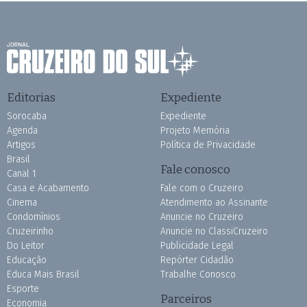
Editorias
Expediente
Sorocaba
Expediente
Agenda
Projeto Memória
Artigos
Política de Privacidade
Brasil
Fale conosco
Canal 1
Casa e Acabamento
Fale com o Cruzeiro
Cinema
Atendimento ao Assinante
Condomínios
Anuncie no Cruzeiro
Cruzeirinho
Anuncie no ClassiCruzeiro
Do Leitor
Publicidade Legal
Educação
Repórter Cidadão
Educa Mais Brasil
Trabalhe Conosco
Esporte
Parceiros
Economia