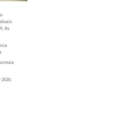
do
iduais
). As
mica
a.
formais
 2020.