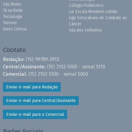
São Bento
Colégio Politécnico
Tá na Rede
Lar Escola Monteiro Lobato
Tecnologia
Liga Sorocabana de Combate ao
Turismo
Câncer
Uniso Ciência
Vila dos Velhinhos
Contato
Redação:
(15) 99789-3913
Central/Assinante:
(15) 2102-5100 - ramal 5110
Comercial:
(15) 2102-5100 - ramal 5060
Enviar e-mail para Redação
Enviar e-mail para Central/Assinante
Enviar e-mail para o Comercial
Redes Sociais