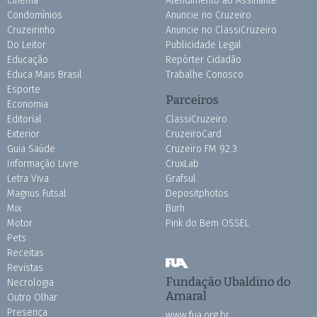
Cinema
Atendimento ao Assinante
Condomínios
Anuncie no Cruzeiro
Cruzeirinho
Anuncie no ClassiCruzeiro
Do Leitor
Publicidade Legal
Educação
Repórter Cidadão
Educa Mais Brasil
Trabalhe Conosco
Esporte
Parceiros
Economia
Editorial
ClassiCruzeiro
Exterior
CruzeiroCard
Guia Saúde
Cruzeiro FM 92.3
Informação Livre
CruxLab
Letra Viva
Grafsul
Magnus Futsal
Depositphotos
Mix
Burh
Motor
Pink do Bem OSSEL
Pets
Receitas
Revistas
Fundação Ubaldino do
Necrologia
Amaral
Outro Olhar
Presença
www.fua.org.br