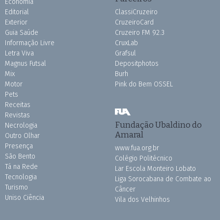
Economia
Editorial
ClassiCruzeiro
Exterior
CruzeiroCard
Guia Saúde
Cruzeiro FM 92.3
Informação Livre
CruxLab
Letra Viva
Grafsul
Magnus Futsal
Depositphotos
Mix
Burh
Motor
Pink do Bem OSSEL
Pets
Receitas
Revistas
Fundação Ubaldino do
Necrologia
Amaral
Outro Olhar
Presença
www.fua.org.br
São Bento
Colégio Politécnico
Tá na Rede
Lar Escola Monteiro Lobato
Tecnologia
Liga Sorocabana de Combate ao
Turismo
Câncer
Uniso Ciência
Vila dos Velhinhos