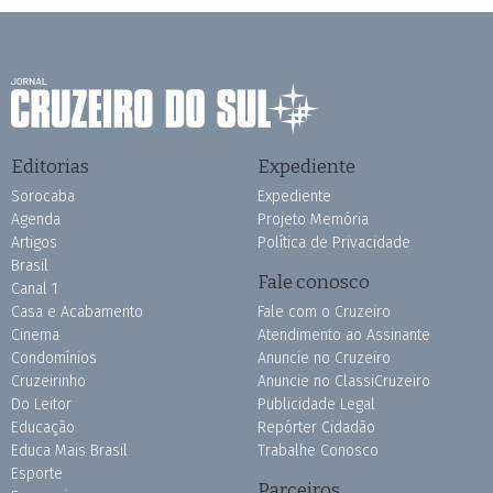
Editorias
Expediente
Sorocaba
Expediente
Agenda
Projeto Memória
Artigos
Política de Privacidade
Brasil
Fale conosco
Canal 1
Casa e Acabamento
Fale com o Cruzeiro
Cinema
Atendimento ao Assinante
Condomínios
Anuncie no Cruzeiro
Cruzeirinho
Anuncie no ClassiCruzeiro
Do Leitor
Publicidade Legal
Educação
Repórter Cidadão
Educa Mais Brasil
Trabalhe Conosco
Esporte
Parceiros