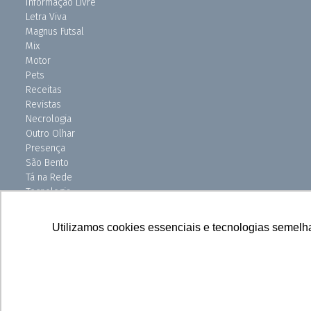
Informação Livre
Letra Viva
Magnus Futsal
Mix
Motor
Pets
Receitas
Revistas
Necrologia
Outro Olhar
Presença
São Bento
Tá na Rede
Tecnologia
Turismo
Uniso Ciência
Utilizamos cookies essenciais e tecnologias semelh