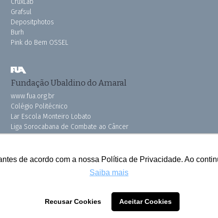
CruxLab
Grafsul
Depositphotos
Burh
Pink do Bem OSSEL
Fundação Ubaldino do Amaral
www.fua.org.br
Colégio Politécnico
Lar Escola Monteiro Lobato
Liga Sorocabana de Combate ao Câncer
Vila dos Velhinhos
antes de acordo com a nossa Política de Privacidade. Ao cont
Saiba mais
Todos os direitos reservados © 2025 Cruzeiro do Sul
Recusar Cookies
Aceitar Cookies