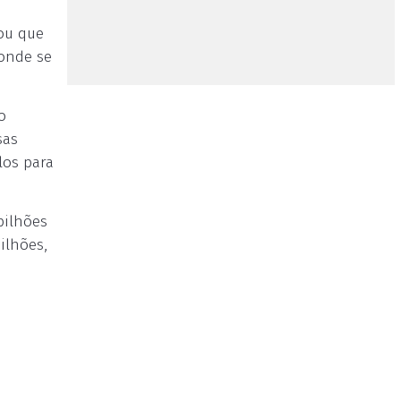
zou que
 onde se
o
sas
los para
bilhões
ilhões,