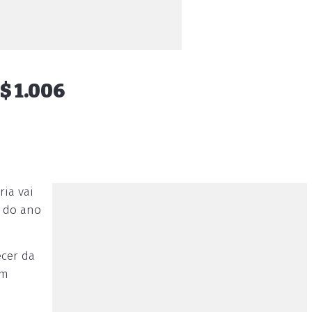
$ 1.006
ria vai
o do ano
ecer da
um