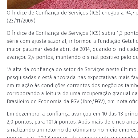
O Índice de Confiança de Serviços (ICS) chegou a 94,7
(23/11/2009)
O Índice de Confiança de Serviços (ICS) subiu 1,3 po
série com ajuste sazonal, informou a Fundação Getulio 
maior patamar desde abril de 2014, quando o indicado
avançou 2,4 pontos, mantendo o sinal positivo pelo q
"A alta da confiança do setor de Serviços neste último
pesquisadas e está ancorada nas expectativas mais f
em relação às condições correntes dos negócios tam
corroborando a leitura de uma recuperação gradual das a
Brasileiro de Economia da FGV (Ibre/FGV), em nota ofici
Em dezembro, a confiança avançou em 10 das 13 princi
2,0 pontos, para 101,4 pontos. Após mais de cinco anos
sinalizando um retorno do otimismo no meio empresari
pontos, para 100,8 pontos, do componente que mede o