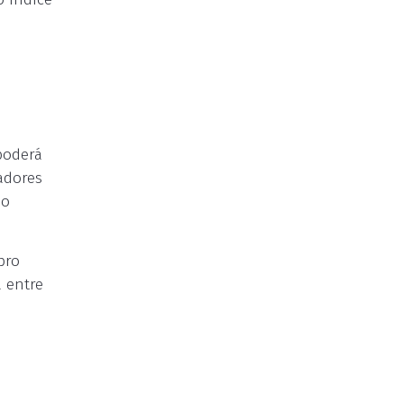
e
poderá
adores
ão
bro
 entre