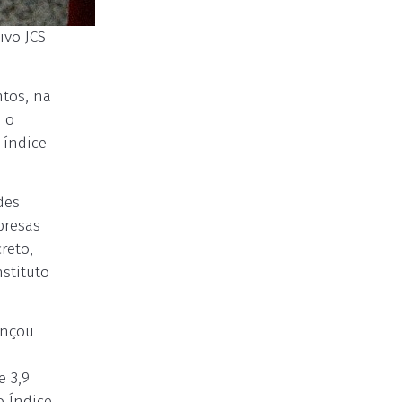
ivo JCS
ntos, na
a o
 índice
des
presas
reto,
nstituto
ançou
e 3,9
 Índice