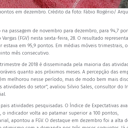
 pontos em dezembro. Crédito da foto: Fábio Rogério/ Arqu
nto na passagem de novembro para dezembro, para 94,7 po
Vargas (FGV) nesta sexta-feira, 28. O resultado represent
r estava em 95,9 pontos. Em médias móveis trimestrais, o
uinto mês consecutivo.
 trimestre de 2018 é disseminada pela maioria das ativida
avoráveis quanto aos próximos meses. A percepção das em
bém melhorou nesse período, mas de modo bem mais disc
tividades do setor", avaliou Silvio Sales, consultor do I
al.
pais atividades pesquisadas. O Índice de Expectativas av
, o indicador volta ao patamar superior a 100 pontos,
al, apontou a FGV. O destaque em dezembro foi a alta d
 otimismo com a demanda nos três meses seguintes. Já o