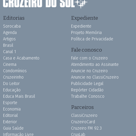
Editorias
Expediente
Sorocaba
Expediente
Agenda
Projeto Memória
Artigos
Política de Privacidade
Brasil
Fale conosco
Canal 1
Casa e Acabamento
Fale com o Cruzeiro
Cinema
Atendimento ao Assinante
Condomínios
Anuncie no Cruzeiro
Cruzeirinho
Anuncie no ClassiCruzeiro
Do Leitor
Publicidade Legal
Educação
Repórter Cidadão
Educa Mais Brasil
Trabalhe Conosco
Esporte
Parceiros
Economia
Editorial
ClassiCruzeiro
Exterior
CruzeiroCard
Guia Saúde
Cruzeiro FM 92.3
Informação Livre
CruxLab