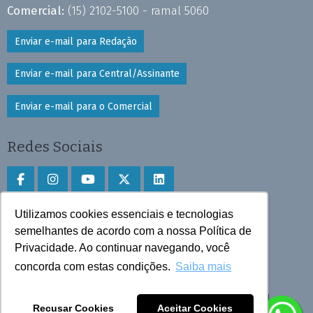
Comercial:
(15) 2102-5100 - ramal 5060
Enviar e-mail para Redação
Enviar e-mail para Central/Assinante
Enviar e-mail para o Comercial
Redes Sociais
Utilizamos cookies essenciais e tecnologias
Faça download do aplicativo
semelhantes de acordo com a nossa Política de
Privacidade. Ao continuar navegando, você
Play Store e App Store
concorda com estas condições.
Saiba mais
Todos os direitos reservados © 2025 Cruzeiro do Sul
Recusar Cookies
Aceitar Cookies