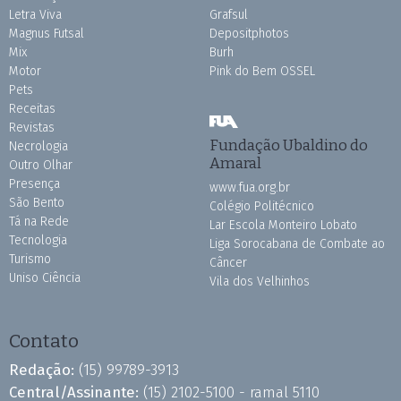
Letra Viva
Grafsul
Magnus Futsal
Depositphotos
Mix
Burh
Motor
Pink do Bem OSSEL
Pets
Receitas
Revistas
Fundação Ubaldino do
Necrologia
Amaral
Outro Olhar
Presença
www.fua.org.br
São Bento
Colégio Politécnico
Tá na Rede
Lar Escola Monteiro Lobato
Tecnologia
Liga Sorocabana de Combate ao
Turismo
Câncer
Uniso Ciência
Vila dos Velhinhos
Contato
Redação:
(15) 99789-3913
Central/Assinante:
(15) 2102-5100 - ramal 5110