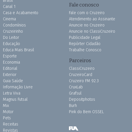
Brasil
Fale conosco
Canal 1
Casa e Acabamento
Fale com o Cruzeiro
Cinema
Atendimento ao Assinante
Condomínios
Anuncie no Cruzeiro
Cruzeirinho
Anuncie no ClassiCruzeiro
Do Leitor
Publicidade Legal
Educação
Repórter Cidadão
Educa Mais Brasil
Trabalhe Conosco
Esporte
Parceiros
Economia
Editorial
ClassiCruzeiro
Exterior
CruzeiroCard
Guia Saúde
Cruzeiro FM 92.3
Informação Livre
CruxLab
Letra Viva
Grafsul
Magnus Futsal
Depositphotos
Mix
Burh
Motor
Pink do Bem OSSEL
Pets
Receitas
Revistas