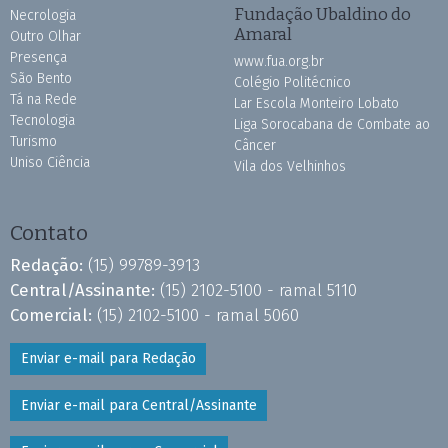
Fundação Ubaldino do
Necrologia
Amaral
Outro Olhar
Presença
www.fua.org.br
São Bento
Colégio Politécnico
Tá na Rede
Lar Escola Monteiro Lobato
Tecnologia
Liga Sorocabana de Combate ao
Turismo
Câncer
Uniso Ciência
Vila dos Velhinhos
Contato
Redação:
(15) 99789-3913
Central/Assinante:
(15) 2102-5100 - ramal 5110
Comercial:
(15) 2102-5100 - ramal 5060
Enviar e-mail para Redação
Enviar e-mail para Central/Assinante