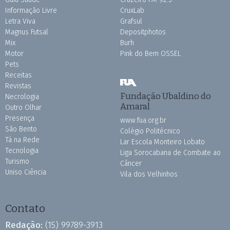
Informação Livre
CruxLab
Letra Viva
Grafsul
Magnus Futsal
Depositphotos
Mix
Burh
Motor
Pink do Bem OSSEL
Pets
Receitas
Revistas
Fundação Ubaldino do
Necrologia
Amaral
Outro Olhar
Presença
www.fua.org.br
São Bento
Colégio Politécnico
Tá na Rede
Lar Escola Monteiro Lobato
Tecnologia
Liga Sorocabana de Combate ao
Turismo
Câncer
Uniso Ciência
Vila dos Velhinhos
Contato
Redação:
(15) 99789-3913