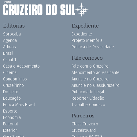
Editorias
Expediente
Sorocaba
Expediente
Agenda
Projeto Memória
Artigos
Política de Privacidade
Brasil
Fale conosco
Canal 1
Casa e Acabamento
Fale com o Cruzeiro
Cinema
Atendimento ao Assinante
Condomínios
Anuncie no Cruzeiro
Cruzeirinho
Anuncie no ClassiCruzeiro
Do Leitor
Publicidade Legal
Educação
Repórter Cidadão
Educa Mais Brasil
Trabalhe Conosco
Esporte
Parceiros
Economia
Editorial
ClassiCruzeiro
Exterior
CruzeiroCard
Guia Saúde
Cruzeiro FM 92.3