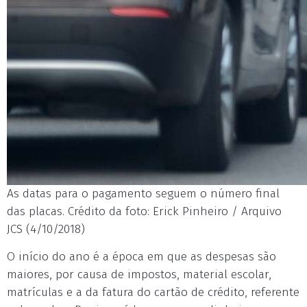
As datas para o pagamento seguem o número final
das placas. Crédito da foto: Erick Pinheiro / Arquivo
JCS (4/10/2018)
O início do ano é a época em que as despesas são
maiores, por causa de impostos, material escolar,
matrículas e a da fatura do cartão de crédito, referente