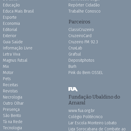
Educação
Repórter Cidadão
Educa Mais Brasil
Trabalhe Conosco
Esporte
Parceiros
Economia
Editorial
ClassiCruzeiro
Exterior
CruzeiroCard
Guia Saúde
Cruzeiro FM 92.3
Informação Livre
CruxLab
Letra Viva
Grafsul
Magnus Futsal
Depositphotos
Mix
Burh
Motor
Pink do Bem OSSEL
Pets
Receitas
Revistas
Fundação Ubaldino do
Necrologia
Amaral
Outro Olhar
Presença
www.fua.org.br
São Bento
Colégio Politécnico
Tá na Rede
Lar Escola Monteiro Lobato
Tecnologia
Liga Sorocabana de Combate ao