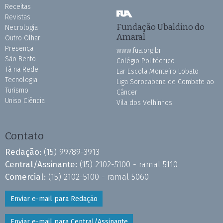
Receitas
Revistas
Fundação Ubaldino do
Necrologia
Amaral
Outro Olhar
Presença
www.fua.org.br
São Bento
Colégio Politécnico
Tá na Rede
Lar Escola Monteiro Lobato
Tecnologia
Liga Sorocabana de Combate ao
Turismo
Câncer
Uniso Ciência
Vila dos Velhinhos
Contato
Redação:
(15) 99789-3913
Central/Assinante:
(15) 2102-5100 - ramal 5110
Comercial:
(15) 2102-5100 - ramal 5060
Enviar e-mail para Redação
Enviar e-mail para Central/Assinante