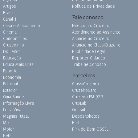
Artigos
Política de Privacidade
Brasil
Fale conosco
Canal 1
Casa e Acabamento
Fale com o Cruzeiro
Cinema
Atendimento ao Assinante
Condomínios
Anuncie no Cruzeiro
Cruzeirinho
Anuncie no ClassiCruzeiro
Do Leitor
Publicidade Legal
Educação
Repórter Cidadão
Educa Mais Brasil
Trabalhe Conosco
Esporte
Parceiros
Economia
Editorial
ClassiCruzeiro
Exterior
CruzeiroCard
Guia Saúde
Cruzeiro FM 92.3
Informação Livre
CruxLab
Letra Viva
Grafsul
Magnus Futsal
Depositphotos
Mix
Burh
Motor
Pink do Bem OSSEL
Pets