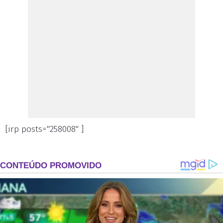
[irp posts="258008" ]