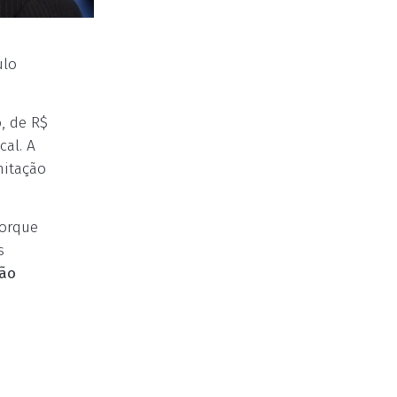
ulo
, de R$
al. A
mitação
porque
s
dão