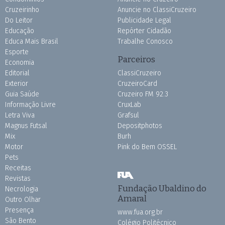
Cruzeirinho
Anuncie no ClassiCruzeiro
Do Leitor
Publicidade Legal
Educação
Repórter Cidadão
Educa Mais Brasil
Trabalhe Conosco
Esporte
Parceiros
Economia
Editorial
ClassiCruzeiro
Exterior
CruzeiroCard
Guia Saúde
Cruzeiro FM 92.3
Informação Livre
CruxLab
Letra Viva
Grafsul
Magnus Futsal
Depositphotos
Mix
Burh
Motor
Pink do Bem OSSEL
Pets
Receitas
Revistas
Fundação Ubaldino do
Necrologia
Amaral
Outro Olhar
Presença
www.fua.org.br
São Bento
Colégio Politécnico