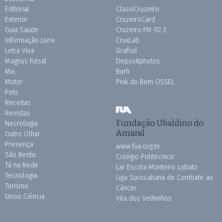
Editorial
ClassiCruzeiro
Exterior
CruzeiroCard
Guia Saúde
Cruzeiro FM 92.3
Informação Livre
CruxLab
Letra Viva
Grafsul
Magnus Futsal
Depositphotos
Mix
Burh
Motor
Pink do Bem OSSEL
Pets
Receitas
Revistas
Fundação Ubaldino do
Necrologia
Amaral
Outro Olhar
Presença
www.fua.org.br
São Bento
Colégio Politécnico
Tá na Rede
Lar Escola Monteiro Lobato
Tecnologia
Liga Sorocabana de Combate ao
Turismo
Câncer
Uniso Ciência
Vila dos Velhinhos