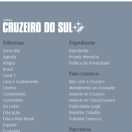
Editorias
Expediente
Sorocaba
Expediente
Agenda
Projeto Memória
Artigos
Política de Privacidade
Brasil
Fale conosco
Canal 1
Casa e Acabamento
Fale com o Cruzeiro
Cinema
Atendimento ao Assinante
Condomínios
Anuncie no Cruzeiro
Cruzeirinho
Anuncie no ClassiCruzeiro
Do Leitor
Publicidade Legal
Educação
Repórter Cidadão
Educa Mais Brasil
Trabalhe Conosco
Esporte
Parceiros
Economia