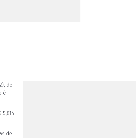
2), de
o é
 5,814
as de