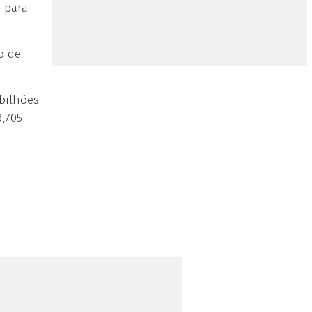
 para
o de
 bilhões
,705