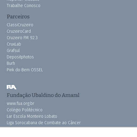
Trabalhe Conosco
Parceiros
ClassiCruzeiro
CruzeiroCard
Cruzeiro FM 92.3
CruxLab
Grafsul
Depositphotos
Burh
Pink do Bem OSSEL
Fundação Ubaldino do Amaral
www.fua.org.br
Colégio Politécnico
Lar Escola Monteiro Lobato
Liga Sorocabana de Combate ao Câncer
Vila dos Velhinhos