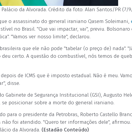
Palácio da Alvorada. Crédito da foto: Alan Santos/PR (7/9
3, que o assassinato do general iraniano Qasem Soleimani,
ível no Brasil. "Que vai impactar, vai", previu. Bolsonaro 
ica". "Vamos ver nosso limite", declarou.
rasileira que ele não pode "tabelar (o preço de) nada". "J
o deu certo. A questão do combustível, nós temos de queb
, depois de ICMS que é imposto estadual. Não é meu. Vam
", disse.
o Gabinete de Segurança Institucional (GSI), Augusto Hel
rá se posicionar sobre a morte do general iraniano.
o para o presidente da Petrobras, Roberto Castello Branc
 não foi atendido. "Quero ter informações dele", afirmou.
lácio da Alvorada.
(Estadão Conteúdo)