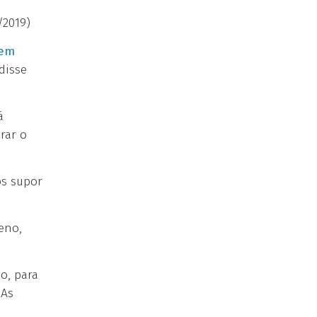
/2019)
em
disse
á
rar o
os supor
eno,
o, para
 As