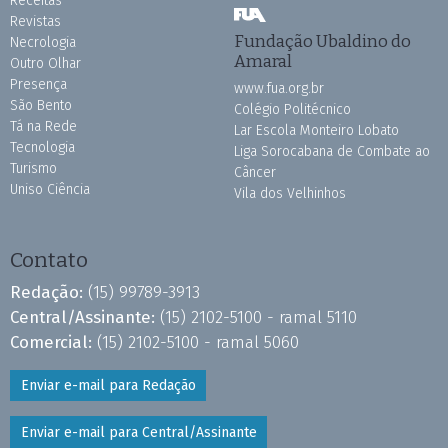
Receitas
Revistas
Fundação Ubaldino do
Necrologia
Amaral
Outro Olhar
Presença
www.fua.org.br
São Bento
Colégio Politécnico
Tá na Rede
Lar Escola Monteiro Lobato
Tecnologia
Liga Sorocabana de Combate ao
Turismo
Câncer
Uniso Ciência
Vila dos Velhinhos
Contato
Redação:
(15) 99789-3913
Central/Assinante:
(15) 2102-5100 - ramal 5110
Comercial:
(15) 2102-5100 - ramal 5060
Enviar e-mail para Redação
Enviar e-mail para Central/Assinante