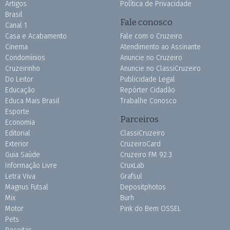
Artigos
Política de Privacidade
Brasil
Fale conosco
Canal 1
Casa e Acabamento
Fale com o Cruzeiro
Cinema
Atendimento ao Assinante
Condomínios
Anuncie no Cruzeiro
Cruzeirinho
Anuncie no ClassiCruzeiro
Do Leitor
Publicidade Legal
Educação
Repórter Cidadão
Educa Mais Brasil
Trabalhe Conosco
Esporte
Parceiros
Economia
Editorial
ClassiCruzeiro
Exterior
CruzeiroCard
Guia Saúde
Cruzeiro FM 92.3
Informação Livre
CruxLab
Letra Viva
Grafsul
Magnus Futsal
Depositphotos
Mix
Burh
Motor
Pink do Bem OSSEL
Pets