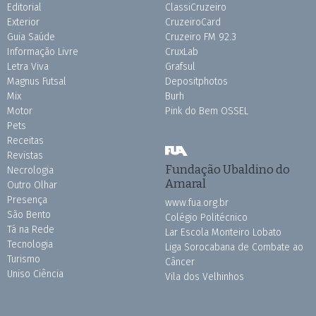
Editorial
ClassiCruzeiro
Exterior
CruzeiroCard
Guia Saúde
Cruzeiro FM 92.3
Informação Livre
CruxLab
Letra Viva
Grafsul
Magnus Futsal
Depositphotos
Mix
Burh
Motor
Pink do Bem OSSEL
Pets
Receitas
Revistas
Fundação Ubaldino do
Necrologia
Amaral
Outro Olhar
Presença
www.fua.org.br
São Bento
Colégio Politécnico
Tá na Rede
Lar Escola Monteiro Lobato
Tecnologia
Liga Sorocabana de Combate ao
Turismo
Câncer
Uniso Ciência
Vila dos Velhinhos