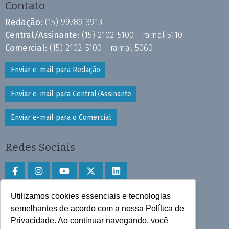
Contato
Redação:
(15) 99789-3913
Central/Assinante:
(15) 2102-5100 - ramal 5110
Comercial:
(15) 2102-5100 - ramal 5060
Enviar e-mail para Redação
Enviar e-mail para Central/Assinante
Enviar e-mail para o Comercial
Redes Sociais
Utilizamos cookies essenciais e tecnologias
Faça download do aplicativo
semelhantes de acordo com a nossa Política de
Privacidade. Ao continuar navegando, você
Play Store e App Store