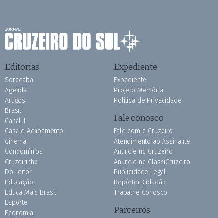
Editorias
Expediente
Sorocaba
Expediente
Agenda
Projeto Memória
Artigos
Política de Privacidade
Brasil
Fale conosco
Canal 1
Casa e Acabamento
Fale com o Cruzeiro
Cinema
Atendimento ao Assinante
Condomínios
Anuncie no Cruzeiro
Cruzeirinho
Anuncie no ClassiCruzeiro
Do Leitor
Publicidade Legal
Educação
Repórter Cidadão
Educa Mais Brasil
Trabalhe Conosco
Esporte
Parceiros
Economia