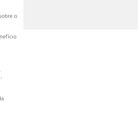
sobre o
nefício
,
o-
da