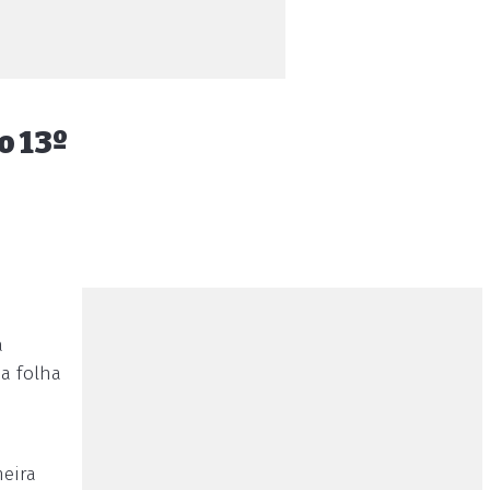
o 13º
a
na folha
meira