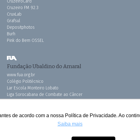
CruzeiroCard
Cruzeiro FM 92.3
CruxLab
Grafsul
Depositphotos
Burh
Pink do Bem OSSEL
Fundação Ubaldino do Amaral
www.fua.org.br
Colégio Politécnico
Lar Escola Monteiro Lobato
Liga Sorocabana de Combate ao Câncer
Vila dos Velhinhos
antes de acordo com a nossa Política de Privacidade. Ao cont
Saiba mais
Todos os direitos reservados © 2025 Cruzeiro do Sul