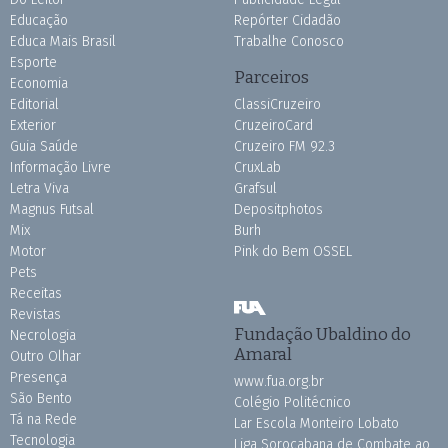
Educação
Repórter Cidadão
Educa Mais Brasil
Trabalhe Conosco
Esporte
Parceiros
Economia
Editorial
ClassiCruzeiro
Exterior
CruzeiroCard
Guia Saúde
Cruzeiro FM 92.3
Informação Livre
CruxLab
Letra Viva
Grafsul
Magnus Futsal
Depositphotos
Mix
Burh
Motor
Pink do Bem OSSEL
Pets
Receitas
Revistas
Fundação Ubaldino do
Necrologia
Amaral
Outro Olhar
Presença
www.fua.org.br
São Bento
Colégio Politécnico
Tá na Rede
Lar Escola Monteiro Lobato
Tecnologia
Liga Sorocabana de Combate ao