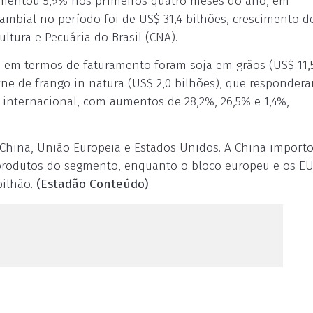
umentou 5,9% nos primeiros quatro meses do ano, em
mbial no período foi de US$ 31,4 bilhões, crescimento d
ltura e Pecuária do Brasil (CNA).
o em termos de faturamento foram soja em grãos (US$ 11,
arne de frango in natura (US$ 2,0 bilhões), que responder
internacional, com aumentos de 28,2%, 26,5% e 1,4%,
m China, União Europeia e Estados Unidos. A China import
m produtos do segmento, enquanto o bloco europeu e os E
bilhão.
(Estadão Conteúdo)