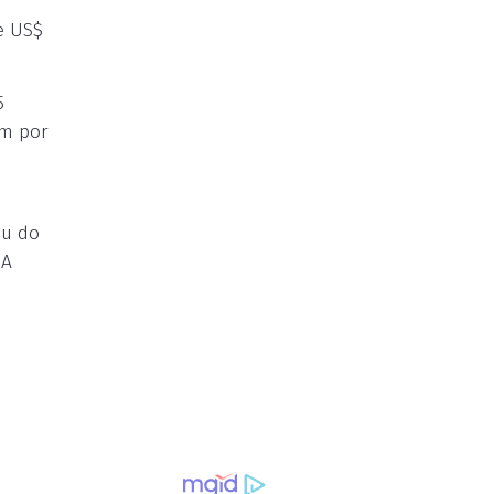
e US$
5
am por
ou do
UA