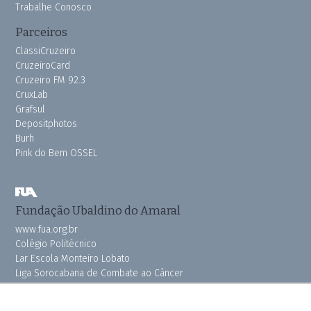
Trabalhe Conosco
Parceiros
ClassiCruzeiro
CruzeiroCard
Cruzeiro FM 92.3
CruxLab
Grafsul
Depositphotos
Burh
Pink do Bem OSSEL
Fundação Ubaldino do Amaral
www.fua.org.br
Colégio Politécnico
Lar Escola Monteiro Lobato
Liga Sorocabana de Combate ao Câncer
Vila dos Velhinhos