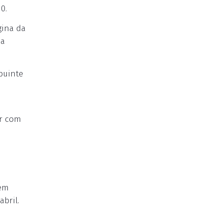
0.
gina da
ia
buinte
ar com
vem
bril.