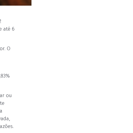
2
e até 6
or. O
1,83%
lar ou
te
a
vada,
azões.