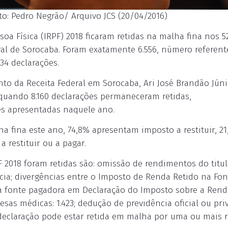
oto: Pedro Negrão/ Arquivo JCS (20/04/2016)
oa Física (IRPF) 2018 ficaram retidas na malha fina nos 5
ral de Sorocaba. Foram exatamente 6.556, número referent
34 declarações.
o da Receita Federal em Sorocaba, Ari José Brandão Júni
quando 8.160 declarações permaneceram retidas,
es apresentadas naquele ano.
a fina este ano, 74,8% apresentam imposto a restituir, 2
 restituir ou a pagar.
F 2018 foram retidas são: omissão de rendimentos do titu
cia; divergências entre o Imposto de Renda Retido na Fon
la fonte pagadora em Declaração do Imposto sobre a Rend
esas médicas: 1.423; dedução de previdência oficial ou pri
 declaração pode estar retida em malha por uma ou mais r