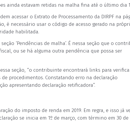
es ainda estavam retidas na malha fina até o último dia 1
podem acessar o Extrato de Processamento da DIRPF na pá
ção, é necessário usar o código de acesso gerado na própr
ridade habilitada.
a seção ‘Pendências de malha’. É nessa seção que o contri
 fiscal, ou se há alguma outra pendência que possa ser
essa seção, “o contribuinte encontrará links para verific
s de procedimentos. Constatando erro na declaração
ção apresentando declaração retificadora”.
aração do imposto de renda em 2019. Em regra, e isso já 
laração se inicia em 1º de março, com término em 30 de a