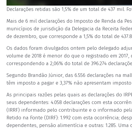
Declarações retidas são 1,5% de um total de 437 mil. F
Mais de 6 mil declarações do Imposto de Renda da Pess
municípios de jurisdição da Delegacia da Receita Fede
de dezembro, que corresponde a 1,5% do total de 437.8
Os dados foram divulgados ontem pelo delegado adjunt
volume de 2018 é menor do que o registrado em 2017, 
correspondendo a 2,06% do total de 396.274 declaraçõ
Segundo Brandão Júnior, das 6.556 declarações na malh
têm imposto a pagar e 3,37% não apresentam imposto a
As principais razões pelas quais as declarações do IRP
seus dependentes: 4.058 declarações com esta ocorrên
(IRRF) informado pelo contribuinte e o informado pe
Retido na Fonte (DIRF): 1.992 com esta ocorrência; desp
dependentes, pensão alimentícia e outras: 1.285. Uma