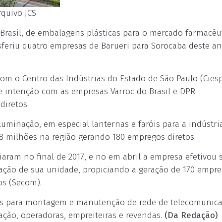
rquivo JCS
Brasil, de embalagens plásticas para o mercado farmacêut
sferiu quatro empresas de Barueri para Sorocaba deste a
com o Centro das Indústrias do Estado de São Paulo (Ciesp
e intenção com as empresas Varroc do Brasil e DPR
diretos.
luminação, em especial lanternas e faróis para a indústri
48 milhões na região gerando 180 empregos diretos.
aram no final de 2017, e no em abril a empresa efetivou 
alação de sua unidade, propiciando a geração de 170 empr
os (Secom).
os para montagem e manutenção de rede de telecomunic
ação, operadoras, empreiteiras e revendas.
(Da Redação)