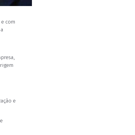
s e com
da
mpresa,
origem
zação e
de