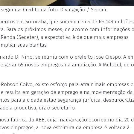
segunda. Crédito da foto: Divulgação / Secom
imentos em Sorocaba, que somam cerca de R$ 149 milhõe
tura. Para os próximos meses, de acordo com informações 
Renda (Sedeter), a expectativa é de que mais empresas
mpliar suas plantas.
nardo Di Nino, se reuniu com o prefeito José Crespo. A e
s e gerar 65 novos empregos na ampliação. A Multicel, de 
obson Coivo, existe esforço para atrair mais empresas e
 que resulta em geração de emprego e na movimentação da
tos para a cidade estão segurança jurídica, desburocrati
eia produtiva, diz o secretário.
ova fábrica da ABB, cuja inauguração ocorreu no dia 20 
vos empregos, a nova estrutura da empresa é voltada à