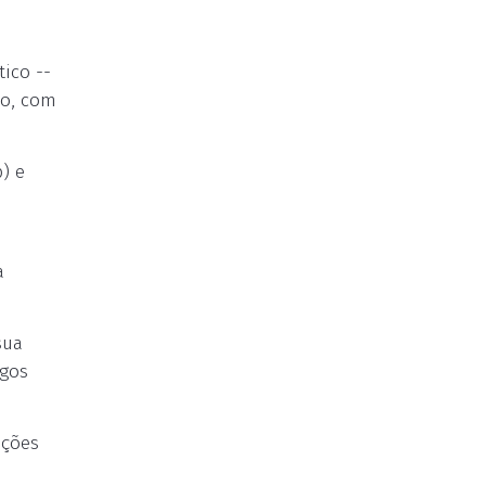
ico --
no, com
) e
a
sua
egos
ações